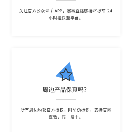
关注官方公众号 / APP，赛事直播链接将提前 24
小时推送至平台。
周边产品保真吗？
所有周边均获官方授权，附防伪标识，支持官网
查验，假一赔十。