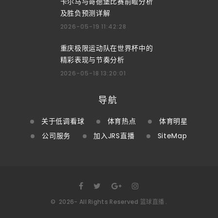
卡尔马与哥德堡比赛前瞻分析
及胜负预测详解
2026-05-19 11:42:28
重庆极限运动队在世界杯中的
精彩表现与节奏分析
2026-05-18 13:20:01
导航
关于低调看球
体育热点
体育明星
公司服务
加入JRS直播
SiteMap
©
2026
- All Rights Reserved
篮球直播
.